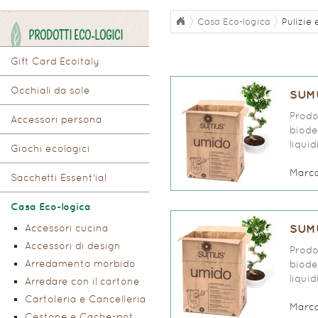
Casa Eco-logica
Pulizie
PRODOTTI ECO-LOGICI
Gift Card Ecoitaly
Occhiali da sole
SUMU
Prodo
Accessori persona
biode
liqui
Giochi ecologici
Marc
Sacchetti Essent'ial
Casa Eco-logica
Accessori cucina
SUMU
Accessori di design
Prodo
Arredamento morbido
biode
liqui
Arredare con il cartone
Cartoleria e Cancelleria
Marc
Cestone e Cache-pot