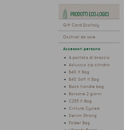
PRODOTTI ECO-LOGICI
Gift Card Ecoitaly
Occhiali da sole
Accessori persona
A portata di braccio
Astuccio zip cilindro
B40 It Bag
B40 Soft It Bag
Black handle bag
Borsone 2 giorni
C255 It Bag
Cinture Cycled
Denim Strong
Folder Bag