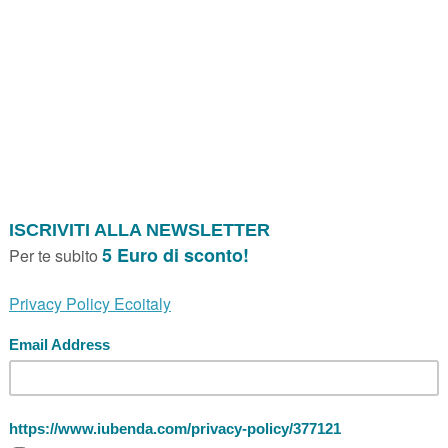
Accessori persona
Linea Size Essent'ial
ZIP CILINDRO
ASTUCCI S