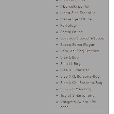
I Sacchi Borsa
Il borsello per lui
Linea Size Essent'ial
Messenger Office
Portafogli
Postal Office
Saccaccio SacchettoBag
Sacco Borsa Elegant
Shoulder Bag Tracolla
Size L Bag
Size LL Bag
Size XL Zainetto
Size XXL Borsone/Bag
Size XXXL Borsone/Bag
Survival Men Bag
Tablet Smartphone
Valigette 24 ore - Pc
case