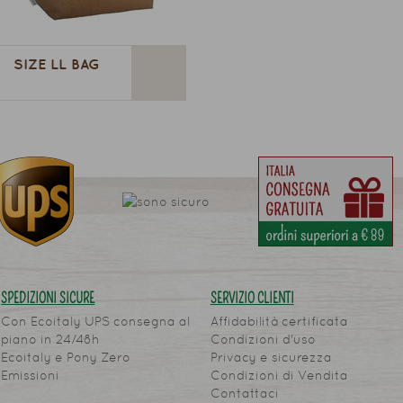
SIZE LL BAG
SPEDIZIONI SICURE
SERVIZIO CLIENTI
Con Ecoitaly UPS consegna al
Affidabilità certificata
piano in 24/48h
Condizioni d'uso
Ecoitaly e Pony Zero
Privacy e sicurezza
Emissioni
Condizioni di Vendita
Contattaci