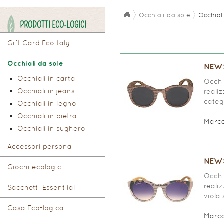
Occhiali da sole
Occhiali
PRODOTTI ECO-LOGICI
Gift Card Ecoitaly
Occhiali da sole
NEWS
Occhiali in carta
Occhi
Occhiali in jeans
reali
categ
Occhiali in legno
Occhiali in pietra
Marc
Occhiali in sughero
Accessori persona
NEWS
Giochi ecologici
Occhi
reali
Sacchetti Essent'ial
viola
Casa Eco-logica
Marc