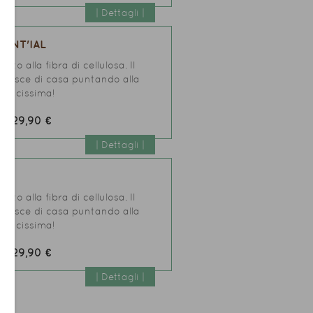
| Dettagli |
ENT'IAL
to alla fibra di cellulosa. Il
 ed esce di casa puntando alla
raticissima!
29,90 €
zo:
| Dettagli |
AL
to alla fibra di cellulosa. Il
 ed esce di casa puntando alla
raticissima!
29,90 €
zo:
| Dettagli |