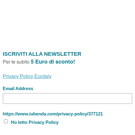
Accessori persona
Black handle bag
BLACK HANDLE BAG BIANCO ESSENT
Borsa realizzata in tessuto tessile accoppia
lato fashion di Essent’ial mette i manici
“MODADESIGN”. F.to 47 x 12 x h 33,5 cm. P
Marca:
Essent’ial
Prez
BLACK HANDLE BAG BLU ESSENT'IAL
Borsa realizzata in tessuto tessile accoppia
lato fashion di Essent’ial mette i manici
“MODADESIGN”. F.to 47 x 12 x h 33,5 cm. P
Marca:
Essent’ial
Prez