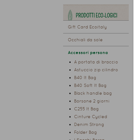
PRODOTTI ECO-LOGICI
Gift Card Ecoitaly
Occhiali da sole
Accessori persona
A portata di braccio
Astuccio zip cilindro
B40 It Bag
B40 Soft It Bag
Black handle bag
Borsone 2 giorni
C255 It Bag
Cinture Cycled
Denim Strong
Folder Bag