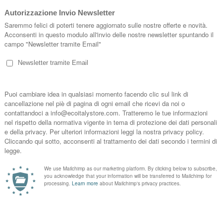
BLACK HANDLE BAG CAMUFLAGE ESS
Borsa realizzata in tessuto tessile accoppia
lato fashion di Essent’ial mette i manici
“MODADESIGN”. F.to 47 x 12 x h 33,5 cm. P
Marca:
Essent’ial
Prez
BLACK HANDLE BAG NERO ESSENT'I
Borsa realizzata in tessuto tessile accoppia
lato fashion di Essent’ial mette i manici
“MODADESIGN”. F.to 47 x 12 x h 33,5 cm. P
Marca:
Essent’ial
Prez