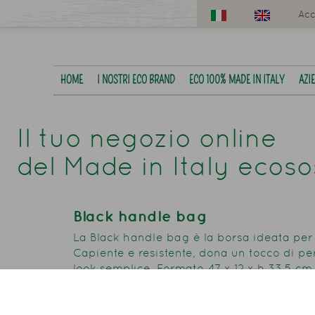
Acc
HOME
I NOSTRI ECO BRAND
ECO 100% MADE IN ITALY
AZI
Il tuo negozio online
del Made in Italy ecoso
Black handle bag
La Black handle bag è la borsa ideata per la
Capiente e resistente, dona un tocco di pe
look semplice. Formato 47 x 12 x h 33,5 cm. 