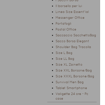
I Sacchi Borsa
Il borsello per lui
Linea Size Essent'ial
Messenger Office
Portafogli
Postal Office
Saccaccio SacchettoBag
Sacco Borsa Elegant
Shoulder Bag Tracolla
Size L Bag
Size LL Bag
Size XL Zainetto
Size XXL Borsone/Bag
Size XXXL Borsone/Bag
Survival Men Bag
Tablet Smartphone
Valigette 24 ore - Pc
case