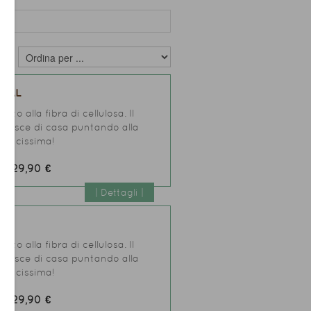
'IAL
to alla fibra di cellulosa. Il
 ed esce di casa puntando alla
raticissima!
29,90 €
zo:
| Dettagli |
to alla fibra di cellulosa. Il
 ed esce di casa puntando alla
raticissima!
29,90 €
zo: